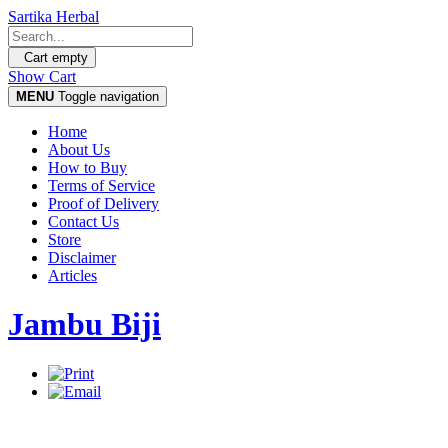
Sartika Herbal
Cart empty
Show Cart
MENU
Toggle navigation
Home
About Us
How to Buy
Terms of Service
Proof of Delivery
Contact Us
Store
Disclaimer
Articles
Jambu Biji