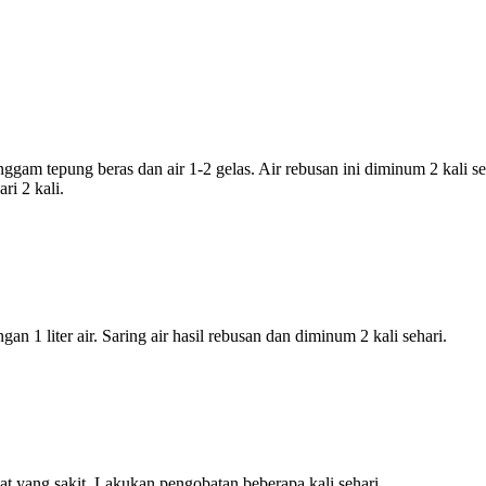
gam tepung beras dan air 1-2 gelas. Air rebusan ini diminum 2 kali se
ri 2 kali.
n 1 liter air. Saring air hasil rebusan dan diminum 2 kali sehari.
t yang sakit. Lakukan pengobatan beberapa kali sehari.