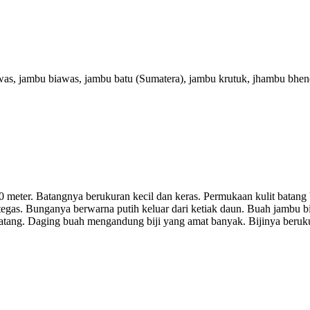
awas, jambu biawas, jambu batu (Sumatera), jambu krutuk, jhambu bhe
- 10 meter. Batangnya berukuran kecil dan keras. Permukaan kulit bata
tegas. Bunganya berwarna putih keluar dari ketiak daun. Buah jambu bi
matang. Daging buah mengandung biji yang amat banyak. Bijinya berukur