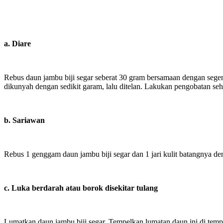
a. Diare
Rebus daun jambu biji segar seberat 30 gram bersamaan dengan segeng
dikunyah dengan sedikit garam, lalu ditelan. Lakukan pengobatan seha
b. Sariawan
Rebus 1 genggam daun jambu biji segar dan 1 jari kulit batangnya denga
c. Luka berdarah atau borok disekitar tulang
Lumatkan daun jambu biji segar. Tempelkan lumatan daun ini di tempa