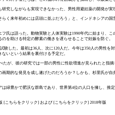
も研究しながらも実現できなかった、男性用避妊薬の開発が実
そらく来年初めには店頭に並ぶだろう」と、インドネシアの国
エフ氏は語った。動物実験と人体実験は1990年代に始まり、こ
るのを助ける特定の酵素の働きを遅らせることで妊娠を防ぐ。
験した。最初は36人、次に120人だ。今年は350人の男性
きないという結果を裏付ける予定だ。
述べたが、彼の研究では一部の男性に性欲増進が見られたと指摘
の画期的な発見を成し遂げたのだろうか？しかも、杉里氏が自身
は緑豊かで肥沃な群島であり、世界第4位の人口を擁し、推定7
。
[こちらをクリック] および [こちらをクリック] 2018年版