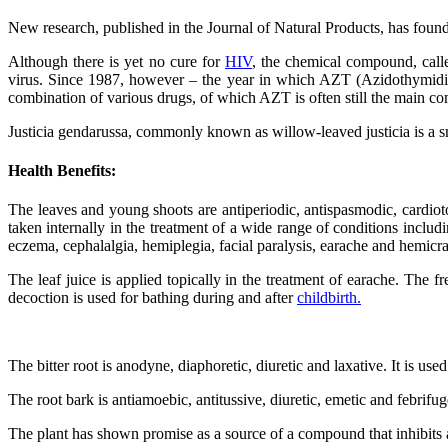
New research, published in the Journal of Natural Products, has foun
Although there is yet no cure for
HIV
, the chemical compound, calle
virus. Since 1987, however – the year in which AZT (Azidothymidi
combination of various drugs, of which AZT is often still the main c
Justicia gendarussa, commonly known as willow-leaved justicia is a sm
Health Benefits:
The leaves and young shoots are antiperiodic, antispasmodic, cardioto
taken internally in the treatment of a wide range of conditions includ
eczema, cephalalgia, hemiplegia, facial paralysis, earache and hemicra
The leaf juice is applied topically in the treatment of earache. The 
decoction is used for bathing during and after
childbirth.
The bitter root is anodyne, diaphoretic, diuretic and laxative. It is us
The root bark is antiamoebic, antitussive, diuretic, emetic and febrifug
The plant has shown promise as a source of a compound that inhibits