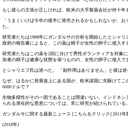
もし彼らの主張が正しければ、欧米の大手製薬会社が何十年
「うまくいけば今年の後半に発売されるかもしれないが、お
た。
研究者たちは1988年にガンダルサの分析を開始したとシャリ
政府の報告書によると、この薬は精子が女性の卵子に侵入す
研究者たちはこの薬を2回に分けて男性ボランティアを対象に試
加者の精子は健康な状態を保つものの、女性の卵子に侵入で
とシャリエフ氏は述べた。 「副作用はありません」と彼は
なぜ、はるかに発展途上にある国が、欧米諸国に先駆けてこ
6000ドルで？
生物多様性がその一因であることは間違いない。インドネシア
られる潜在的な恩恵については、常に研究が続けられている
ガンダルサに関する最新ニュース [こちらをクリック] 2011年版 
(2018年)