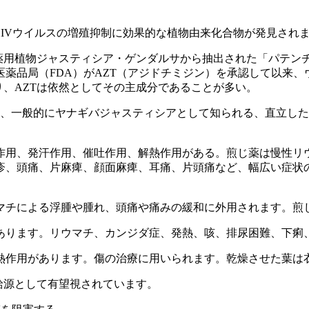
た新たな研究で、HIVウイルスの増殖抑制に効果的な植物由来化合物が発見さ
の薬用植物ジャスティシア・ゲンダルサから抽出された「パテン
品医薬品局（FDA）がAZT（アジドチミジン）を承認して以来
り、AZTは依然としてその主成分であることが多い。
arussa）は、一般的にヤナギバジャスティシアとして知られる、
作用、発汗作用、催吐作用、解熱作用がある。煎じ薬は慢性リ
疹、頭痛、片麻痺、顔面麻痺、耳痛、片頭痛など、幅広い症状
マチによる浮腫や腫れ、頭痛や痛みの緩和に外用されます。煎
あります。リウマチ、カンジダ症、発熱、咳、排尿困難、下痢
熱作用があります。傷の治療に用いられます。乾燥させた葉は
給源として有望視されています。