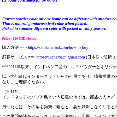
( 2 bottle consumed for 30 days )
Extract powder color on one bottle can be different with another bot
That is natural
gandarusa leaf color when picked.
Picked in summer different color with picked in rainy season.
Price : $20 USD / bottle
購入方法 ==>
https://sartikaherbal.com/how-to-buy
顧客サービス ==>
infosartikaherbal@gmail.com
(日本語で質問で
***2011年以来、インドネシア産のエキスパウダーとオリジ
以下の記事はインターネットからの引用であり、情報提供の
なり、ご理解ください。
（2011年）
インドネシアのパプア島という辺境の地では、部族の人々が
男性たちは、その葉を頻繁に噛むと、妻が妊娠しなくなると
この民間療法をジャングルから研究室へと応用したインドネ