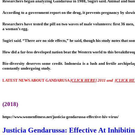
Researchers began analyzing Gandarusa in 1988, Sugiri said. Animal and human
According to a government report on the drug, it prevents pregnancy by slowin
Researchers have tested the pill on two waves of male volunteers: first 36 men,
a woman’s egg.
Sugiri said. “There are no side effects,” he said, though his study notes that s
How did a far-less developed nation beat the Western world to this breakthrou
Bio-diversity deserves some credit. Indonesia is a lush and fertile archipel
constantly undergoing study.
LATEST NEWS ABOUT GANDARUSA
[CLICK HERE]
2011 and
[CLICK HE
(2018)
https://www.womenfitness.net/justicia-gendarussa-effective-hiv-virus/
Justicia Gendarussa: Effective At Inhibiti