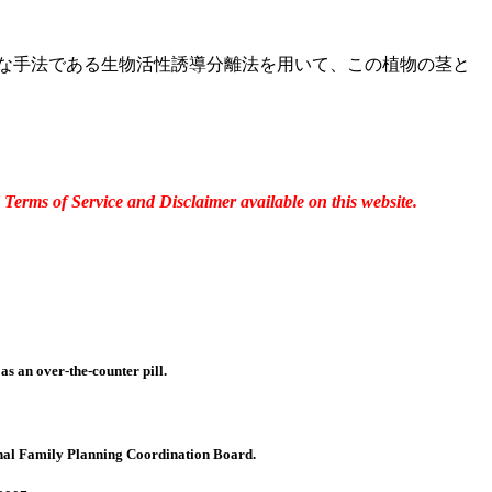
的な手法である生物活性誘導分離法を用いて、この植物の茎と
Terms of Service and Disclaimer available on this website.
as an over-the-counter pill.
ational Family Planning Coordination Board.