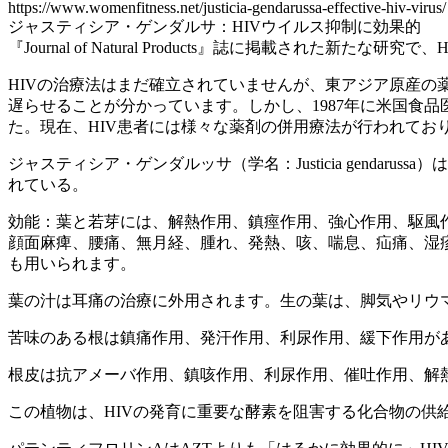
https://www.womenfitness.net/justicia-gendarussa-effective-hiv-virus/
ジャスティシア・ゲンダルサ：HIVウイルス抑制に効果的
『Journal of Natural Products』誌に掲載され
HIVの治療法はまだ確立されていませんが、東アジア原産
遅らせることが分かっています。しかし、1987年に米国食
た。現在、HIV患者には様々な薬剤の併用療法が行われてお
ジャスティシア・ゲンダルッサ（学名：Justicia gend
れている。
効能：葉と若芽には、解熱作用、鎮痙作用、強心作用、駆風
顔面麻痺、腰痛、無月経、腫れ、発熱、咳、喘息、疝痛、湿
も用いられます。
葉の汁は耳痛の治療に外用されます。生の葉は、脚気やリウ
苦味のある根は鎮痛作用、発汗作用、利尿作用、緩下作用が
根皮は抗アメーバ作用、鎮咳作用、利尿作用、催吐作用、解
この植物は、HIVの発育に重要な酵素を阻害する化合物の供