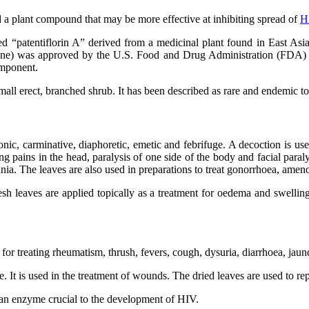
d a plant compound that may be more effective at inhibiting spread of
H
d “patentiflorin A” derived from a medicinal plant found in East Asia
ne) was approved by the U.S. Food and Drug Administration (FDA) – 
omponent.
all erect, branched shrub. It has been described as rare and endemic to
nic, carminative, diaphoretic, emetic and febrifuge. A decoction is use
ing pains in the head, paralysis of one side of the body and facial para
nia. The leaves are also used in preparations to treat gonorrhoea, amen
fresh leaves are applied topically as a treatment for oedema and swelli
ed for treating rheumatism, thrush, fevers, cough, dysuria, diarrhoea, jau
e. It is used in the treatment of wounds. The dried leaves are used to rep
 an enzyme crucial to the development of HIV.