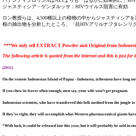
パテンティフロリンAはAZTよりも「はるかに効果的に」HI
ジャスティシア・ゲンダルッサ：HIVウイルス阻害に有効
ロン教授らは、4,500種以上の植物の中からジャスティシ
根の抽出物を分析したところ、「抗HIVアリルナフタレンリ
***We only sell EXTRACT Powder and Original from Indonesia
The following article is quoted from the internet and this is just for
(2011)
On the remote Indonesian Island of Papua -
Indonesia, tribesmen have long not
If you chew its leaves often enough, men say, your wife won’t get pregnant.
Indonesian scientists, who have transferred this folk method from the jungle to 
If they’re right, they will accomplish what Western pharmaceutical giants have 
“With luck, it could be released late this year, but it will probably be sold in