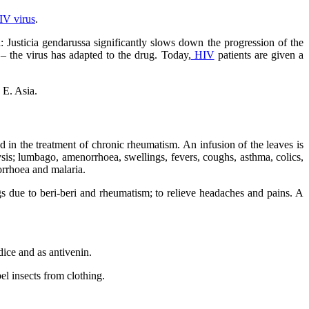
IV virus
.
: Justicia gendarussa significantly slows down the progression of the
the virus has adapted to the drug. Today,
HIV
patients are given a
 E. Asia.
d in the treatment of chronic rheumatism. An infusion of the leaves is
lysis; lumbago, amenorrhoea, swellings, fevers, coughs, asthma, colics,
orrhoea and malaria.
ngs due to beri-beri and rheumatism; to relieve headaches and pains. A
ndice and as antivenin.
el insects from clothing.