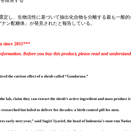
Vを阻害する
アを選定し、生物活性に基づいて抽出化合物を分離する最も一般
グナン配糖体」が発見されたと報告している。
 since 2011***
 information.
Before you buy this product, please read and understand 
iced the curious effect of a shrub called “Gandarusa.”
the lab, claim they can extract the shrub’s active ingredient and mass produce it 
researched but failed to deliver for decades: a birth control pill for men.
 stores early next year,” said Sugiri Syarief, the head of Indonesia’s state-run N