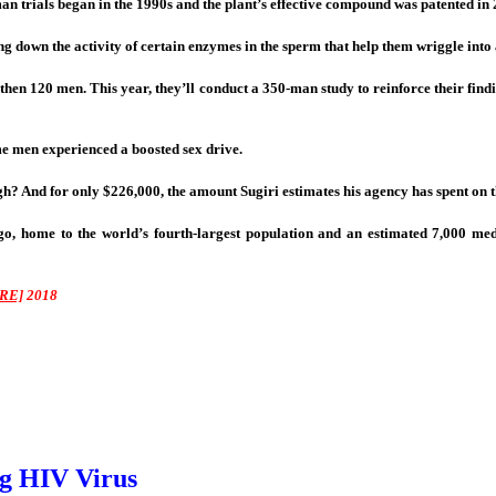
 trials began in the 1990s and the plant’s effective compound was patented in 
g down the activity of certain enzymes in the sperm that help them wriggle into
 then 120 men. This year, they’ll conduct a 350-man study to reinforce their findi
ome men experienced a boosted sex drive.
gh? And for only $226,000, the amount Sugiri estimates his agency has spent on t
ago, home to the world’s fourth-largest population and an estimated 7,000 medi
RE]
2018
ng HIV Virus