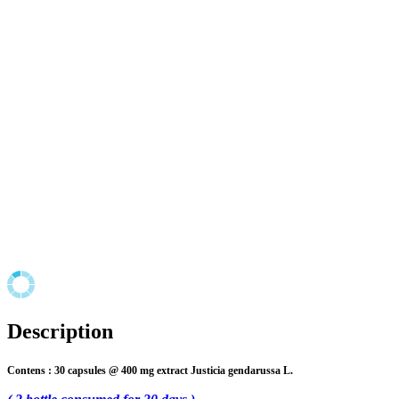
Description
Contens : 30 capsules @ 400 mg extract
Justicia gendarussa L.