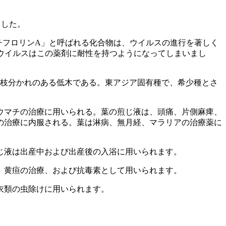
れました。
チフロリンA」と呼ばれる化合物は、ウイルスの進行を著しく
、ウイルスはこの薬剤に耐性を持つようになってしまいまし
直立した枝分かれのある低木である。東アジア固有種で、希少種とさ
ウマチの治療に用いられる。葉の煎じ液は、頭痛、片側麻痺、
の治療に内服される。葉は淋病、無月経、マラリアの治療薬に
じ液は出産中および出産後の入浴に用いられます。
、黄疸の治療、および抗毒素として用いられます。
衣類の虫除けに用いられます。