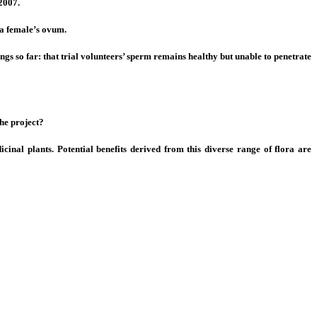
2007.
 a female’s ovum.
ngs so far: that trial volunteers’ sperm remains healthy but unable to penetrate
he project?
cinal plants. Potential benefits derived from this diverse range of flora are